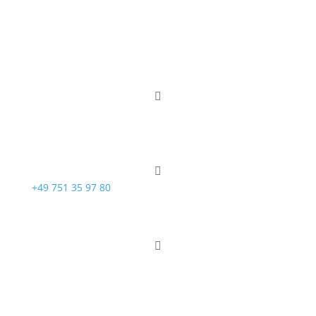

email@sternmed.de

+49 751 35 97 80

Let’s chat!