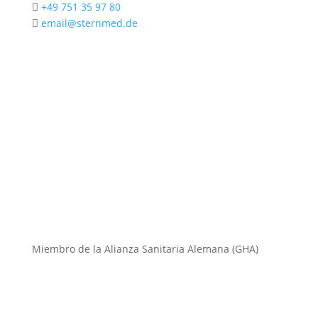
+49 751 35 97 80

email@sternmed.de

Contacte con nosotros
Miembro de la Alianza Sanitaria Alemana (GHA)