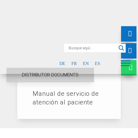

e
m

ail
+4
@
9
DE
FR
EN
ES
st

75
Le
DISTRIBUTOR DOCUMENTS
er
1
t’s
n
35
ch
m
97
at!
Manual de servicio de
ed.
80
atención al paciente
de