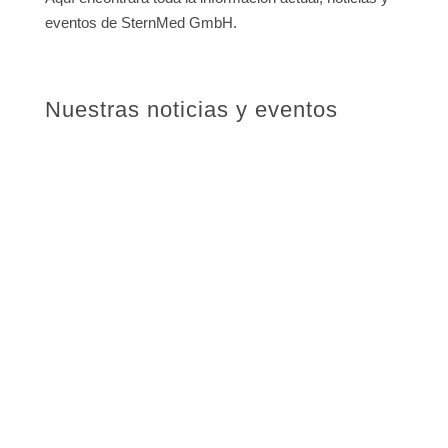
eventos de SternMed GmbH.
Nuestras noticias y eventos
Africa Health ExCon 2022 | SternMed takes part
Africa Health ExCon 2022 | SternMed takes
part
Reúnase con SternMed y nuestro socio comercial
”Total Care” en este evento: ¿Dónde? África Salud...