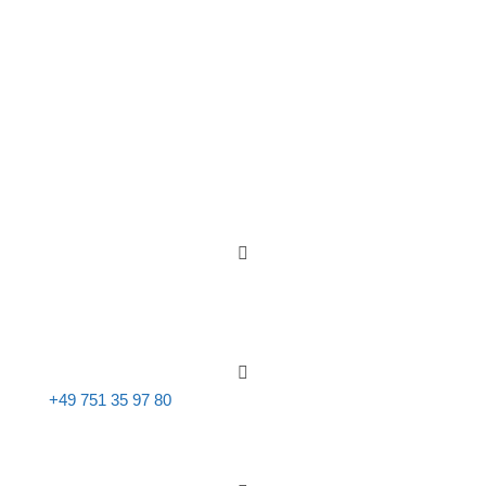
WENIGER ANZEIGEN

email@sternmed.de

+49 751 35 97 80