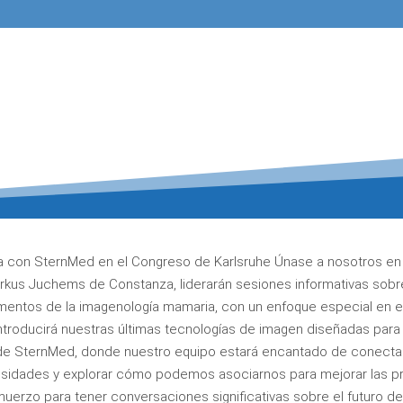
ia con SternMed en el Congreso de Karlsruhe Únase a nosotros en
arkus Juchems de Constanza, liderarán sesiones informativas sob
amentos de la imagenología mamaria, con un enfoque especial en el 
roducirá nuestras últimas tecnologías de imagen diseñadas para m
nd de SternMed, donde nuestro equipo estará encantado de conectar
sidades y explorar cómo podemos asociarnos para mejorar las pr
uerzo para tener conversaciones significativas sobre el futuro de 