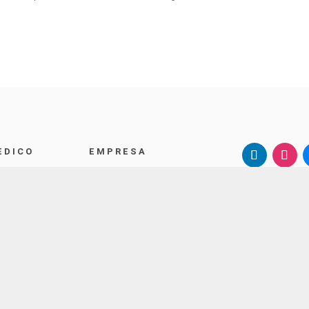
EDICO
EMPRESA
édicas
Sala
Noticias
SternMed G
nes
Cuidado
Schubertstr.
Carrera
88214 Raven
Alemania
Sobre nosotros

+49 751 35

email@ste
CONTACTE