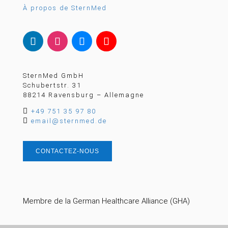
À propos de SternMed
SternMed GmbH
Schubertstr. 31
88214 Ravensburg – Allemagne

+49 751 35 97 80

email@sternmed.de
CONTACTEZ-NOUS
Membre de la German Healthcare Alliance (GHA)