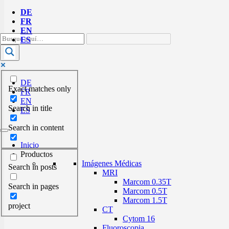
DE
FR
EN
ES
DE
Exact matches only
FR
EN
Search in title
ES
Search in content
Inicio
Productos
Imágenes Médicas
Search in posts
MRI
Marcom 0.35T
Search in pages
Marcom 0.5T
Marcom 1.5T
project
CT
Cytom 16
Fluoroscopia