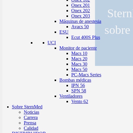
Onex 201
Stern
Onex 202
Onex 203
Máquinas de anestesia
sobre
Avacs 50
ESU
Ecut 400S Plus
UCI
Monitor de paciente
Macs 10
Macs 20
Macs 30
Macs 50
PC-Macs Series
Bombas médicas
IPN 56
SPN 58
Ventiladores
Vento 62
Sobre SternMed
Noticias
Carrera
Prensa
Calidad