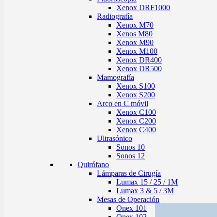
Xenox DRF1000
Radiografía
Xenox M70
Xenos M80
Xenox M90
Xenox M100
Xenox DR400
Xenox DR500
Mamografía
Xenox S100
Xenox S200
Arco en C móvil
Xenox C100
Xenox C200
Xenox C400
Ultrasónico
Sonos 10
Sonos 12
Quirófano
Lámparas de Cirugía
Lumax 15 / 25 / 1M
Lumax 3 & 5 / 3M
Mesas de Operación
Onex 101
Onex 102