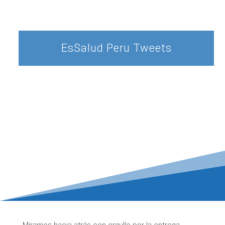
EsSalud Peru Tweets