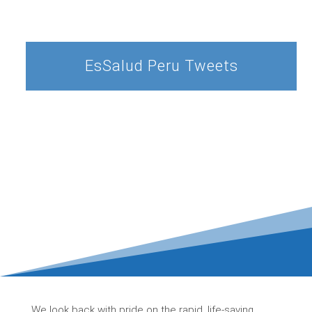
EsSalud Peru Tweets
We look back with pride on the rapid, life-saving