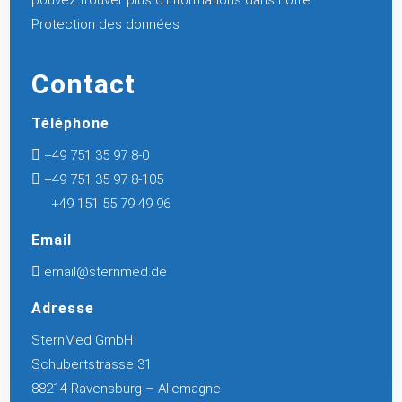
Protection des données
Contact
Téléphone

+49 751 35 97 8-0

+49 751 35 97 8-105
+49 151 55 79 49 96
Email

email@sternmed.de
Adresse
SternMed GmbH
Schubertstrasse 31
88214 Ravensburg – Allemagne