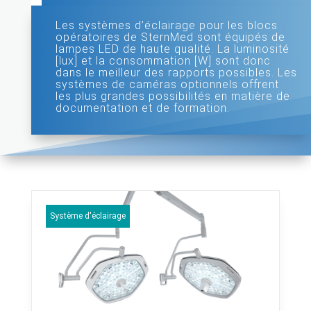
Les systèmes d’éclairage pour les blocs
opératoires de SternMed sont équipés de
lampes LED de haute qualité. La luminosité
[lux] et la consommation [W] sont donc
dans le meilleur des rapports possibles. Les
systèmes de caméras optionnels offrent
les plus grandes possibilités en matière de
documentation et de formation.
Système d'éclairage