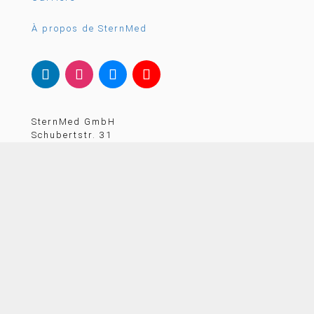
À propos de SternMed
SternMed GmbH
Schubertstr. 31
88214 Ravensburg – Allemagne

+49 751 35 97 80

email@sternmed.de
CONTACTEZ-NOUS
Membre de la German Healthcare Alliance (GHA)