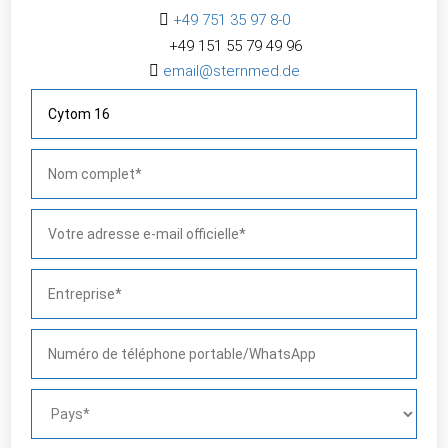

+49 751 35 97 8-0
+49 151 55 79 49 96​

email@sternmed.de