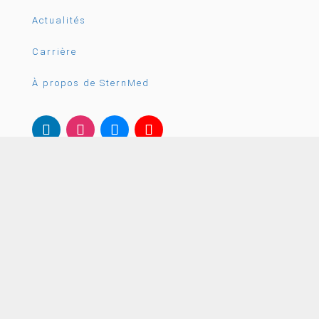
Actualités
Carrière
À propos de SternMed
SternMed GmbH
Schubertstr. 31
88214 Ravensburg – Allemagne

+49 751 35 97 80

email@sternmed.de
CONTACTEZ-NOUS