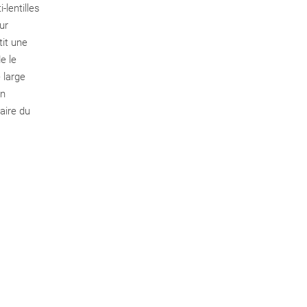
lentilles
ur
tit une
e le
 large
en
aire du