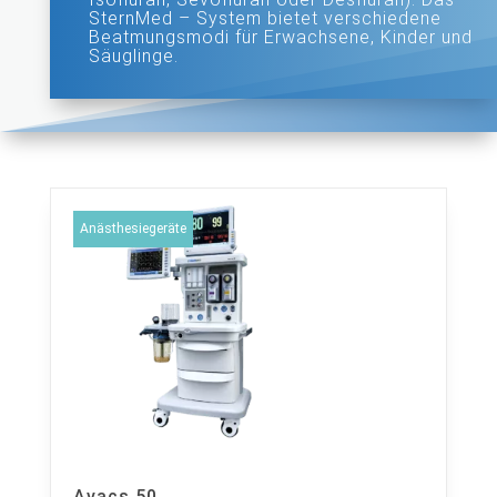
SternMed – System bietet verschiedene
Beatmungsmodi für Erwachsene, Kinder und
Säuglinge.
Anästhesiegeräte
Avacs 50