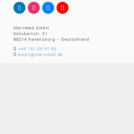
SternMed GmbH
Schubertstr. 31
88214 Ravensburg – Deutschland

+49 751 35 97 80

email@sternmed.de
KONTAKTIEREN SIE UNS
Mitglied der German Healthcare Alliance (GHA)
© 2026 SternMed GmbH. Alle Rechte vorbehalten.