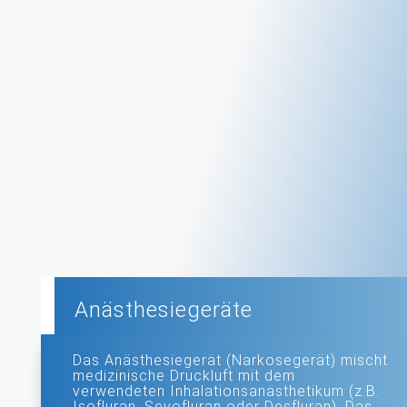
Anästhesiegeräte
Das Anästhesiegerät (Narkosegerät) mischt
medizinische Druckluft mit dem
verwendeten Inhalationsanästhetikum (z.B.
Isofluran, Sevofluran oder Desfluran). Das