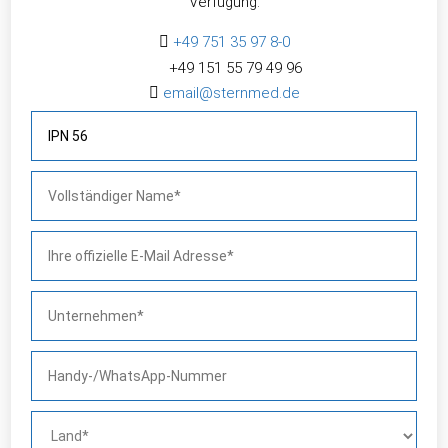
Verfügung.

+49 751 35 97 8-0
+49 151 55 79 49 96

email@sternmed.de