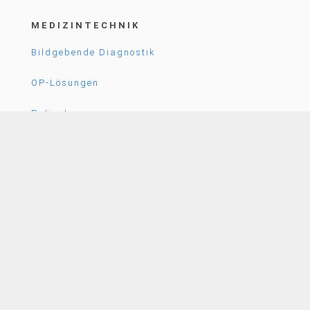
MEDIZINTECHNIK
Bildgebende Diagnostik
OP-Lösungen
Patientenversorgung
UNTERNEHMEN
News
Karriere
Über Uns