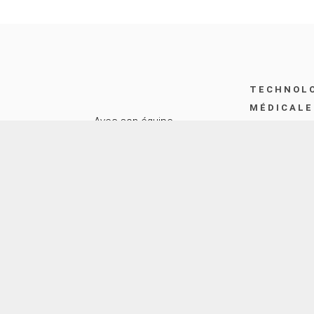
TECHNOL
MÉDICALE
Avec son équipe
Systèmes d’
internationale d’experts,
SternMed est synonyme de
Solutions po
qualité supérieure de la
technologie médicale.
Soins aux p
© 2026 SternMed GmbH. Tous droits réservés.
Me