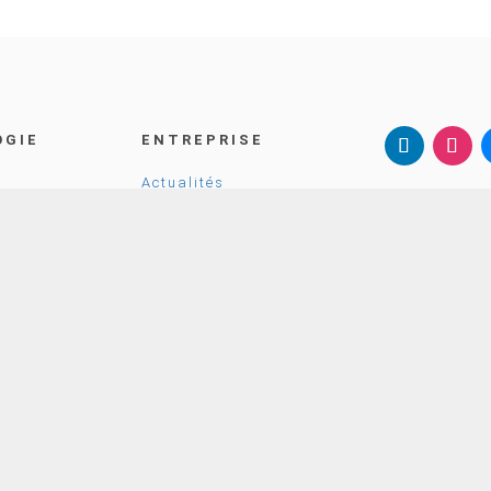
OGIE
ENTREPRISE
Actualités
SternMed G
imagerie
Schubertstr.
Carrière
88214 Raven
ur les BO
Allemagne
À propos de SternMed

+49 751 35
atients

email@ste
CONTACTE
ntions légales
|
Protection des données
|
Préférence pour les cookies