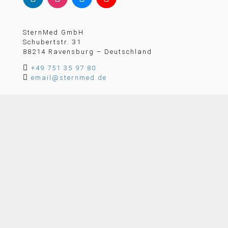
SternMed GmbH
Schubertstr. 31
88214 Ravensburg – Deutschland

+49 751 35 97 80

email@sternmed.de
KONTAKTIEREN SIE UNS
Mitglied der German Healthcare Alliance (GHA)
© 2026 SternMed GmbH. Alle Rechte vorbehalten.
Impressum
|
Datenschutzerklärung
|
Cookie