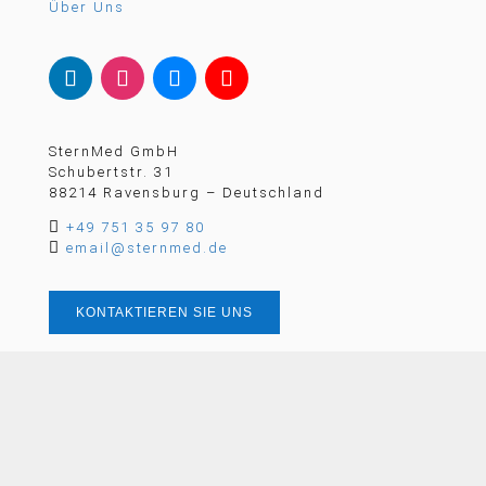
Über Uns
SternMed GmbH
Schubertstr. 31
88214 Ravensburg – Deutschland

+49 751 35 97 80

email@sternmed.de
KONTAKTIEREN SIE UNS
Mitglied der German Healthcare Alliance (GHA)