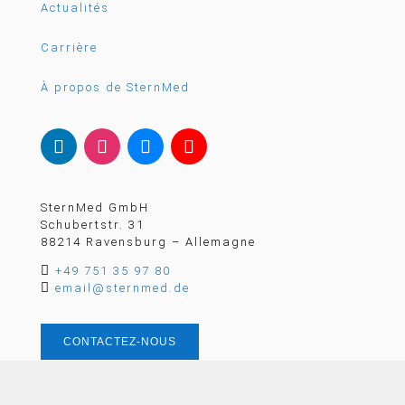
Actualités
Carrière
À propos de SternMed
SternMed GmbH
Schubertstr. 31
88214 Ravensburg – Allemagne

+49 751 35 97 80

email@sternmed.de
CONTACTEZ-NOUS