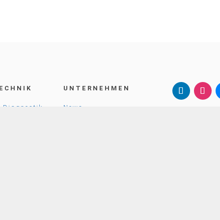
ECHNIK
UNTERNEHMEN
 Diagnostik
News
SternMed G
Schubertstr.
n
Karriere
88214 Raven
Deutschland
rsorgung
Über Uns

+49 751 35

email@ste
KONTAKTI
UNS