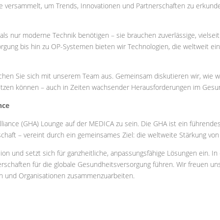
 versammelt, um Trends, Innovationen und Partnerschaften zu erkunden,
ls nur moderne Technik benötigen – sie brauchen zuverlässige, vielseit
rgung bis hin zu OP-Systemen bieten wir Technologien, die weltweit ein
en Sie sich mit unserem Team aus. Gemeinsam diskutieren wir, wie wi
stützen können – auch in Zeiten wachsender Herausforderungen im Ges
nce
 Alliance (GHA) Lounge auf der MEDICA zu sein. Die GHA ist ein führen
lschaft – vereint durch ein gemeinsames Ziel: die weltweite Stärkung vo
ion und setzt sich für ganzheitliche, anpassungsfähige Lösungen ein. I
rschaften für die globale Gesundheitsversorgung führen. Wir freuen u
gen und Organisationen zusammenzuarbeiten.