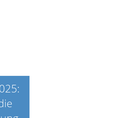
025:
die
gung