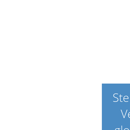
St
V
gl