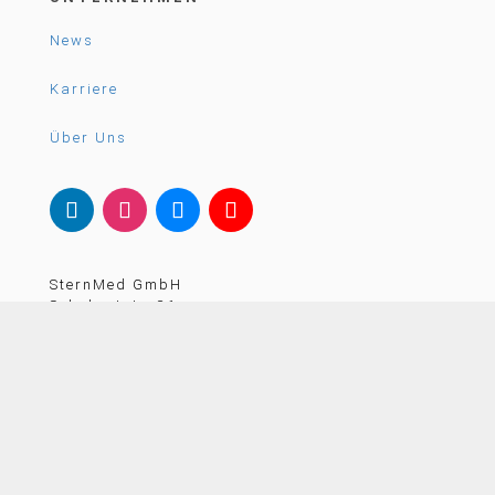
News
Karriere
Über Uns
SternMed GmbH
Schubertstr. 31
88214 Ravensburg – Deutschland

+49 751 35 97 80

email@sternmed.de
KONTAKTIEREN SIE UNS